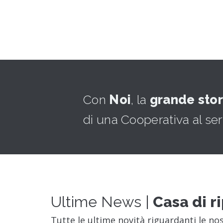
Con
Noi
, la
grande stor
di una Cooperativa al serv
Ultime News |
Casa di r
Tutte le ultime novità riguardanti le no