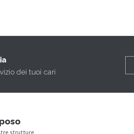
ia
izio dei tuoi cari
iposo
stre strutture